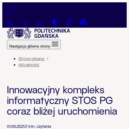
Przejdź do treści
Contrast
Connection with a sign la
Tekst łatwy do czyt
EN
A
A+
Nawigacja główna strony
Strona główna
Aktualności
Innowacyjny kompleks
informatyczny STOS PG
coraz bliżej uruchomienia
01.06.2021
3
min. czytania