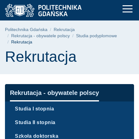
Rekrutacja - studia
Przejdź
Przejdź
Przejdź
do
do
do
menu
wyszukiwarki
treści
głównego
Ścieżka nawigacyjna
Politechnika Gdańska
Rekrutacja
Rekrutacja - obywatele polscy
Studia podyplomowe
Rekrutacja
Treść strony
Rekrutacja
Nawigacja
Rekrutacja - obywatele polscy
Studia I stopnia
Studia II stopnia
Szkoła doktorska