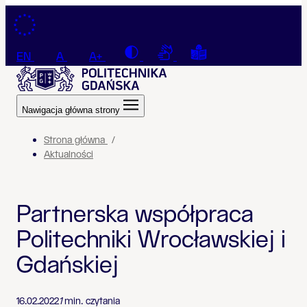
Przejdź do treści
Contrast
Connection with a sign la
Tekst łatwy do czyt
EN
A
A+
Nawigacja główna strony
Strona główna
Aktualności
Partnerska współpraca
Politechniki Wrocławskiej i
Gdańskiej
16.02.2022
1
min. czytania