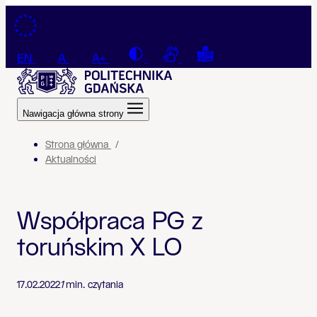
Przejdź do treści
Contrast
Connection with a sign la
Tekst łatwy do czyt
EN
A
A+
Nawigacja główna strony
Strona główna
Aktualności
Współpraca PG z
toruńskim X LO
17.02.2022
1
min. czytania