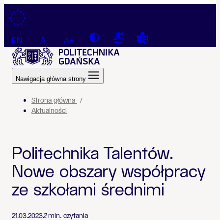
Przejdź do treści
Contrast
Connection with a sign la
Tekst łatwy do czyt
EN
A
A+
Nawigacja główna strony
Strona główna
Aktualności
Politechnika Talentów.
Nowe obszary współpracy
ze szkołami średnimi
21.03.2023
2
min. czytania