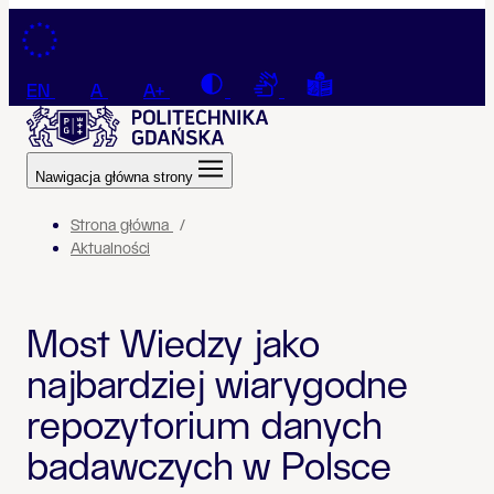
Przejdź do treści
Contrast
Connection with a sign la
Tekst łatwy do czyt
EN
A
A+
Nawigacja główna strony
Strona główna
Aktualności
Most Wiedzy jako
najbardziej wiarygodne
repozytorium danych
badawczych w Polsce