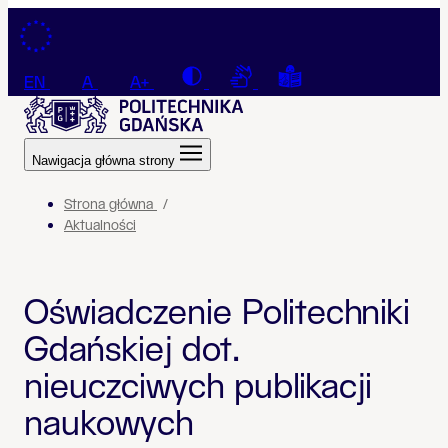
Przejdź do treści
Contrast
Connection with a sign la
Tekst łatwy do czyt
EN
A
A+
Nawigacja główna strony
Strona główna
Aktualności
Oświadczenie Politechniki
Gdańskiej dot.
nieuczciwych publikacji
naukowych