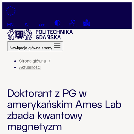
Przejdź do treści
Contrast
Connection with a sign la
Tekst łatwy do czyt
EN
A
A+
Nawigacja główna strony
Strona główna
Aktualności
Doktorant z PG w
amerykańskim Ames Lab
zbada kwantowy
magnetyzm