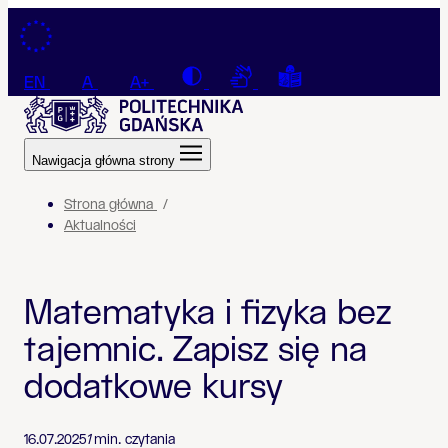
Przejdź do treści
Contrast
Connection with a sign la
Tekst łatwy do czyt
EN
A
A+
Nawigacja główna strony
Strona główna
Aktualności
Matematyka i fizyka bez
tajemnic. Zapisz się na
dodatkowe kursy
16.07.2025
1
min. czytania