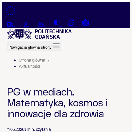
Przejdź do treści
Contrast
Connection with a sign la
Tekst łatwy do czyt
EN
A
A+
Nawigacja główna strony
Strona główna
Aktualności
PG w mediach.
Matematyka, kosmos i
innowacje dla zdrowia
11.05.2026
1
min. czytania