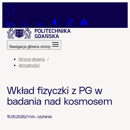
Przejdź do treści
Contrast
Connection with a sign la
Tekst łatwy do czyt
EN
A
A+
Nawigacja główna strony
Strona główna
Aktualności
Wkład fizyczki z PG w
badania nad kosmosem
15.05.2026
2
min. czytania