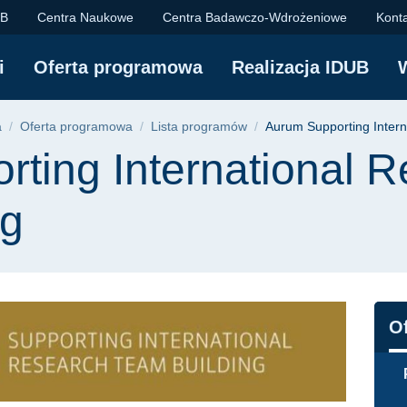
ternational Research
UB
Centra Naukowe
Centra Badawczo-Wdrożeniowe
Kont
i
Oferta programowa
Realizacja IDUB
yjna
a
Oferta programowa
Lista programów
Aurum Supporting Intern
ting International 
ng
N
O