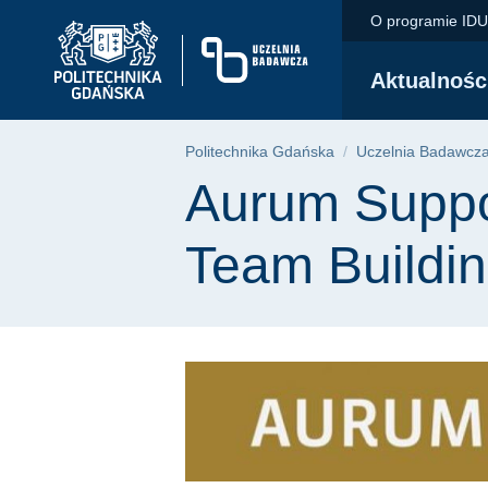
Aurum Supporting In
Przejdź
Przejdź
Przejdź
O programie ID
do
do
do
menu
wyszukiwarki
treści
Aktualnośc
głównego
Ścieżka nawigac
Politechnika Gdańska
Uczelnia Badawcz
Treść strony
Aurum Suppor
Team Buildi