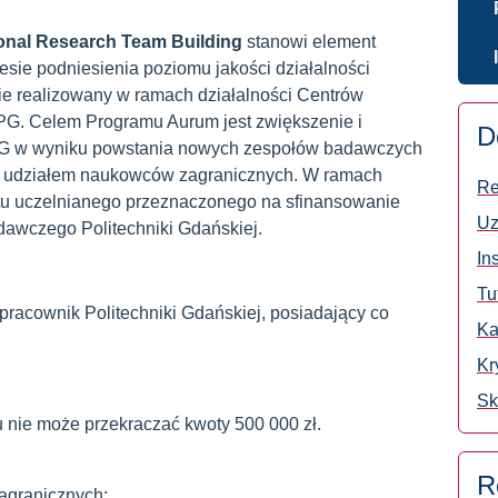
ional Research Team Building
stanowi element
esie podniesienia poziomu jakości działalności
dzie realizowany w ramach działalności Centrów
 PG. Celem Programu Aurum
jest zwiększenie i
D
G w wyniku powstania nowych zespołów badawczych
z udziałem naukowców zagranicznych. W ramach
Re
tu uczelnianego przeznaczonego na sfinansowanie
Uz
awczego Politechniki Gdańskiej.
In
Tu
acownik Politechniki Gdańskiej, posiadający co
Ka
Kr
Sk
 nie może przekraczać kwoty 500 000 zł.
R
agranicznych;