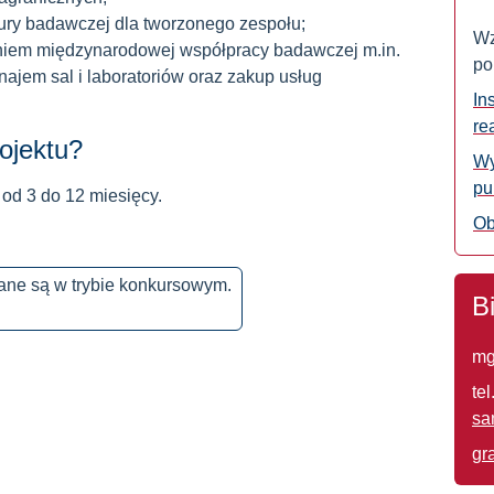
tury badawczej dla tworzonego zespołu;
Wz
niem międzynarodowej współpracy badawczej m.in.
po
ajem sal i laboratoriów oraz zakup usług
In
re
rojektu?
Wy
pu
 od 3 do 12 miesięcy.
Ob
ne są w trybie konkursowym.
B
mg
tel
sa
gr