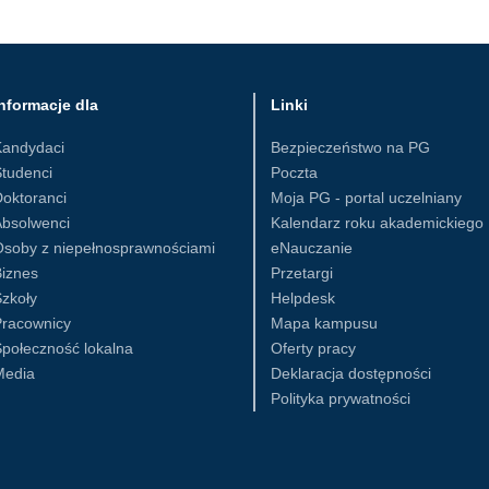
nformacje dla
Linki
Kandydaci
Bezpieczeństwo na PG
tudenci
Poczta
oktoranci
Moja PG - portal uczelniany
Absolwenci
Kalendarz roku akademickiego
Osoby z niepełnosprawnościami
eNauczanie
iznes
Przetargi
zkoły
Helpdesk
Pracownicy
Mapa kampusu
połeczność lokalna
Oferty pracy
Media
Deklaracja dostępności
Polityka prywatności