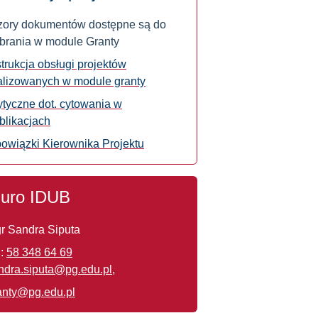
ory dokumentów dostępne są do
brania w module Granty
strukcja obsługi projektów
alizowanych w module granty
tyczne dot. cytowania w
blikacjach
owiązki Kierownika Projektu
iuro IDUB
r Sandra Siputa
.:
58 348 64 69
ndra.siputa@pg.edu.pl
,
anty@pg.edu.pl