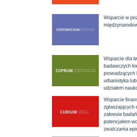
Wsparcie w poz
międzynarodow
Wsparcie dla 
badawczych ki
prowadzących b
urbanistyka lub
udziałem nauk
Wsparcie fina
zgłaszających
zakresie badań
potencjałem w
zwalczania ep