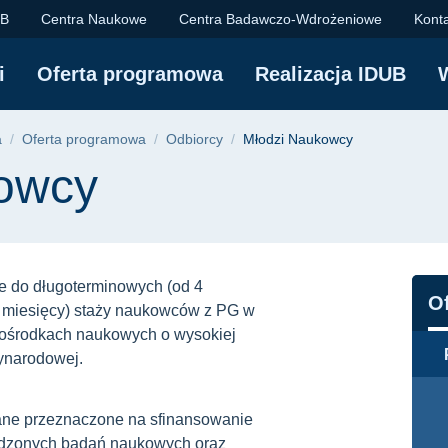
olitechnika Gdańska
UB
Centra Naukowe
Centra Badawczo-Wdrożeniowe
Kont
i
Oferta programowa
Realizacja IDUB
yjna
a
Oferta programowa
Odbiorcy
Młodzi Naukowcy
owcy
 do długoterminowych (od 4
N
O
 miesięcy) staży naukowców z PG w
 ośrodkach naukowych o wysokiej
ynarodowej.
ane przeznaczone na sfinansowanie
dzonych badań naukowych oraz