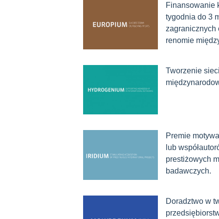
Finansowanie k
tygodnia do 3
zagranicznych
renomie międz
Tworzenie sieci
międzynarodo
Premie motywac
lub współautor
prestiżowych 
badawczych.
Doradztwo w t
przedsiębiorst