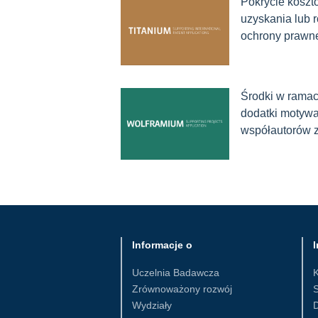
Pokrycie koszt
uzyskania lub 
ochrony prawn
Środki w rama
dodatki motywac
współautorów 
Informacje o
I
Uczelnia Badawcza
Zrównoważony rozwój
S
Wydziały
D