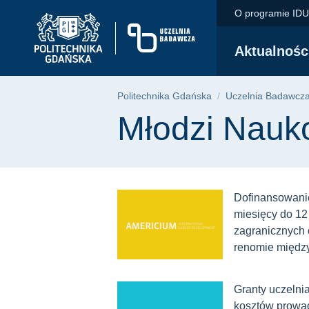
Młodzi Naukowcy | P
Przejdź
Przejdź
Przejdź
O programie ID
do
do
do
menu
wyszukiwarki
treści
Aktualnośc
głównego
Ścieżka nawigac
Politechnika Gdańska
Uczelnia Badawcz
Treść strony
Młodzi Nauk
Dofinansowanie
miesięcy do 12
zagranicznych
renomie międz
Granty uczelni
kosztów prowa