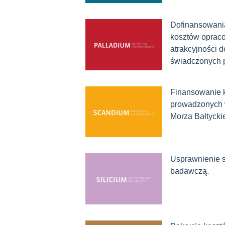
Dofinansowania
kosztów opraco
atrakcyjności
świadczonych p
Finansowanie 
prowadzonych w
Morza Bałtyck
Usprawnienie s
badawczą.