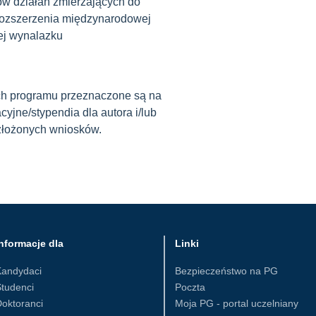
ów działań zmierzających do
rozszerzenia międzynarodowej
ej wynalazku
ch programu przeznaczone są na
yjne/stypendia dla autora i/lub
złożonych wniosków.
nformacje dla
Linki
Kandydaci
Bezpieczeństwo na PG
tudenci
Poczta
oktoranci
Moja PG - portal uczelniany