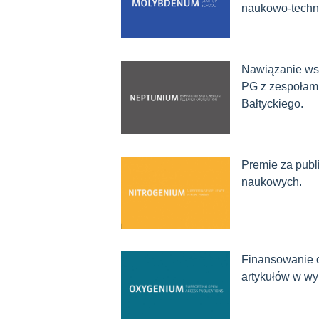
naukowo-techno
Nawiązanie wsp
PG z zespołami
Bałtyckiego.
Premie za publ
naukowych.
Finansowanie o
artykułów w w