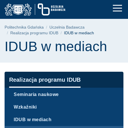
IDUB w mediach | Po
Przejdź
Przejdź
Przejdź
do
do
do
menu
wyszukiwarki
treści
głównego
Ścieżka nawigacyjna
Politechnika Gdańska
Uczelnia Badawcza
Realizacja programu IDUB
IDUB w mediach
Treść strony
IDUB w mediach
Nawigacja
Realizacja programu IDUB
Seminaria naukowe
Wzkaźniki
IDUB w mediach