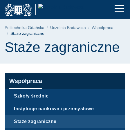
Staże zagraniczne |
Przejdź
Przejdź
Przejdź
do
do
do
menu
wyszukiwarki
treści
głównego
Ścieżka nawigacyjna
Politechnika Gdańska
Uczelnia Badawcza
Współpraca
Staże zagraniczne
Treść strony
Staże zagraniczne
Nawigacja
Współpraca
Szkoły średnie
Instytucje naukowe i przemysłowe
Staże zagraniczne