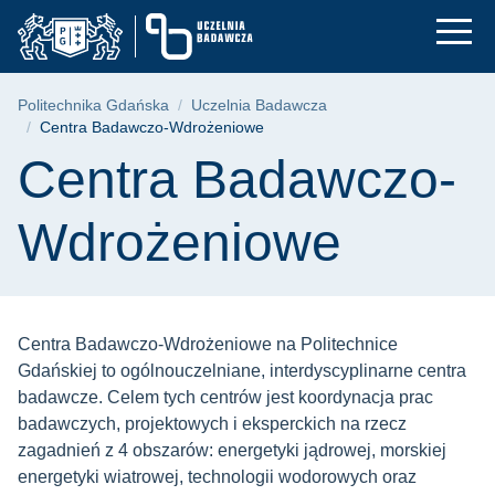
Centra Badawczo-Wd
Przejdź
Przejdź
Przejdź
do
do
do
menu
wyszukiwarki
treści
głównego
Ścieżka nawigacyjna
Politechnika Gdańska
Uczelnia Badawcza
Centra Badawczo-Wdrożeniowe
Treść strony
Centra Badawczo-
Wdrożeniowe
Centra Badawczo-Wdrożeniowe na Politechnice
Gdańskiej to ogólnouczelniane, interdyscyplinarne centra
badawcze. Celem tych centrów jest koordynacja prac
badawczych, projektowych i eksperckich na rzecz
zagadnień z 4 obszarów: energetyki jądrowej, morskiej
energetyki wiatrowej, technologii wodorowych oraz