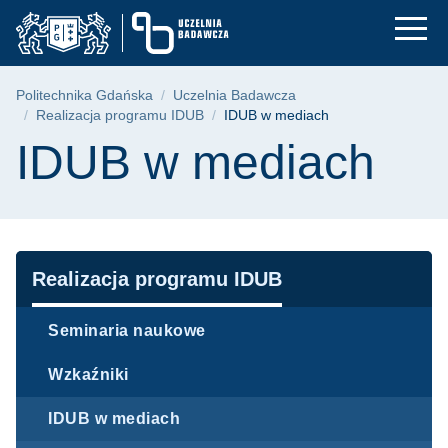
IDUB w mediach | Po
Przejdź
Przejdź
Przejdź
do
do
do
menu
wyszukiwarki
treści
głównego
Ścieżka nawigacyjna
Politechnika Gdańska
Uczelnia Badawcza
Realizacja programu IDUB
IDUB w mediach
Treść strony
IDUB w mediach
Nawigacja
Realizacja programu IDUB
Seminaria naukowe
Wzkaźniki
IDUB w mediach