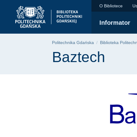
Baztech | Politechn
Przejdź
Przejdź
Przejdź
O Bibliotece
Us
do
do
do
menu
wyszukiwarki
treści
Informator
głównego
Ścieżka nawigac
Politechnika Gdańska
Biblioteka Politech
Treść strony
Baztech