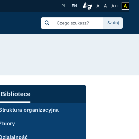
Rozmiar czcionki no
Czcionka więk
Czcionka 
A
A+
A++
zmień 
PL
EN
Połączenie z tłumacze
Szukaj
awigacja
Bibliotece
Struktura organizacyjna
Zbiory
Działalność