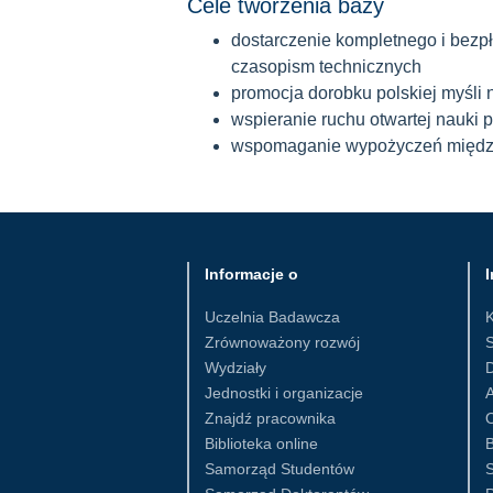
Cele tworzenia bazy
dostarczenie kompletnego i bezpł
czasopism technicznych
promocja dorobku polskiej myśli 
wspieranie ruchu otwartej nauki 
wspomaganie wypożyczeń między
Informacje o
I
Uczelnia Badawcza
Zrównoważony rozwój
S
Wydziały
D
Jednostki i organizacje
Znajdź pracownika
Biblioteka online
B
Samorząd Studentów
S