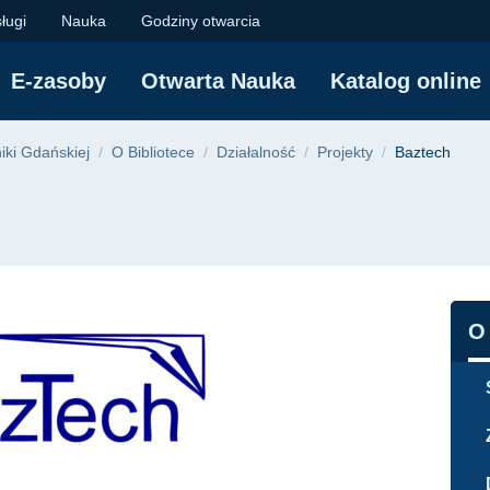
ika Gdańska
ługi
Nauka
Godziny otwarcia
E-zasoby
Otwarta Nauka
Katalog online
yjna
niki Gdańskiej
O Bibliotece
Działalność
Projekty
Baztech
N
O 