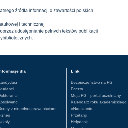
atnego źródła informacji o zawartości polskich
naukowej i technicznej
poprzez udostępnianie pełnych tekstów publikacji
bibliotecznych.
nformacje dla
Linki
Kandydaci
Bezpieczeństwo na PG
tudenci
Poczta
oktoranci
Moja PG - portal uczelniany
Absolwenci
Kalendarz roku akademickiego
Osoby z niepełnosprawnościami
eNauczanie
iznes
Przetargi
zkoły
Helpdesk