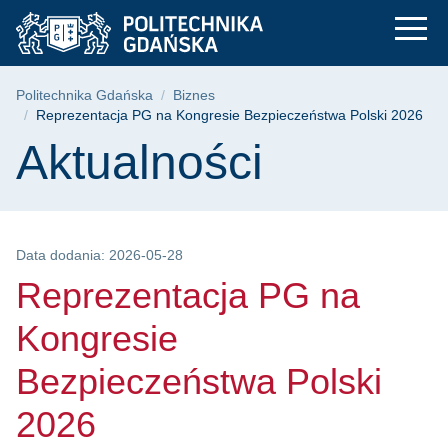
Reprezentacja PG na
Przejdź
Przejdź
Przejdź
do
do
do
menu
wyszukiwarki
treści
głównego
Ścieżka nawigacyjna
Politechnika Gdańska
Biznes
Reprezentacja PG na Kongresie Bezpieczeństwa Polski 2026
Treść strony
Aktualności
Data dodania: 2026-05-28
Reprezentacja PG na
Kongresie
Bezpieczeństwa Polski
2026