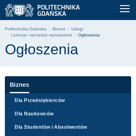
Ogłoszenia - Licencj
Przejdź
Przejdź
Przejdź
do
do
do
menu
wyszukiwarki
treści
głównego
Ścieżka nawigacyjna
Politechnika Gdańska
Biznes
Usługi
Licencje i sprzedaż wynalazków
Ogłoszenia
Treść strony
Ogłoszenia
Nawigacja
Biznes
Dla Przedsiębiorców
Dla Naukowców
Dla Studentów i Absolwentów