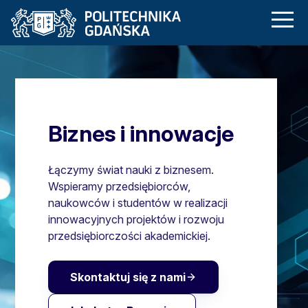
Biznes | Politechnik
Przejdź
Przejdź
Przejdź
do
do
do
menu
wyszukiwarki
treści
głównego
Biznes i innowacje
Łączymy świat nauki z biznesem.
Wspieramy przedsiębiorców,
naukowców i studentów w realizacji
innowacyjnych projektów i rozwoju
przedsiębiorczości akademickiej.
Skontaktuj się z nami