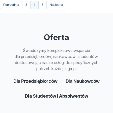
Stronicowanie
Poprzednia
Strona
3
Bieżąca
4
Strona
5
Następna
strona
Oferta
Świadczymy kompleksowe wsparcie
dla przedsiębiorców, naukowców i studentów,
dostosowując nasze usługi do specyficznych
potrzeb każdej z grup.
Dla Przedsiębiorców
Dla Naukowców
Dla Studentów i Absolwentów