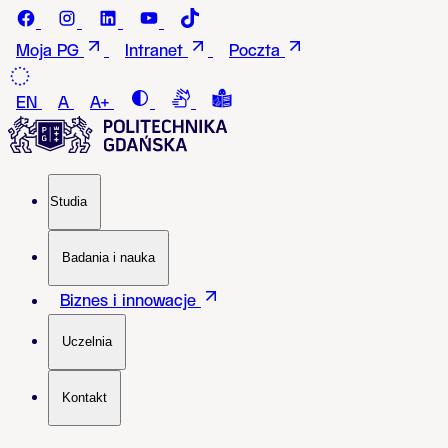
Przejdź do treści
Facebook - Politechnika Gdańska
instagram - Politechnika Gdańska
LinkedIn - Politechnika Gdańska
Youtube - Politechnika Gdańska
Tiktok - Politechnika Gdańska
Moja PG
Intranet
Poczta
Contrast
Connection with a sign language i
Tekst łatwy do czytania i roz
EN
A
A+
Studia
Badania i nauka
Biznes i innowacje
Uczelnia
Kontakt