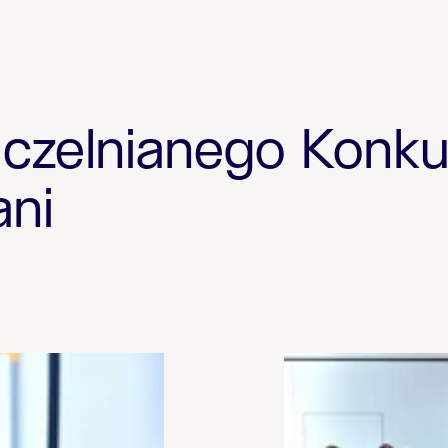
uczelnianego Konk
ani