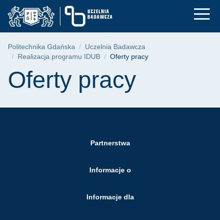
Oferty pracy - Reali
Przejdź
Przejdź
Przejdź
do
do
do
menu
wyszukiwarki
treści
głównego
Ścieżka nawigacyjna
Politechnika Gdańska
Uczelnia Badawcza
Realizacja programu IDUB
Oferty pracy
Treść strony
Oferty pracy
Partnerstwa
Informacje o
Informacje dla