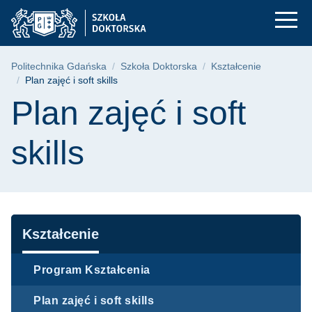
Plan zajęć i soft ski
Przejdź
Przejdź
Przejdź
do
do
do
menu
wyszukiwarki
treści
głównego
Ścieżka nawigacyjna
Politechnika Gdańska
Szkoła Doktorska
Kształcenie
Plan zajęć i soft skills
Treść strony
Plan zajęć i soft
skills
Nawigacja
Kształcenie
Program Kształcenia
Plan zajęć i soft skills