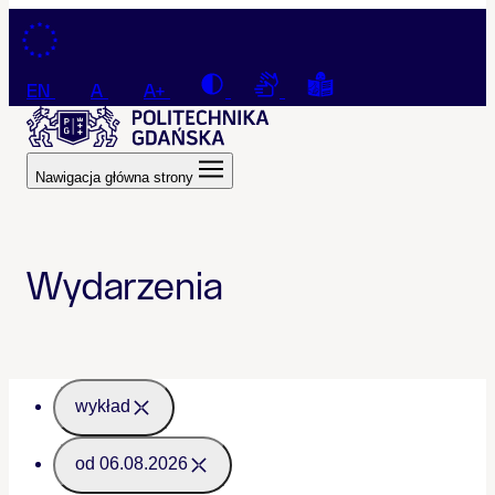
Przejdź do treści
Contrast
Connection with a sign la
Tekst łatwy do czyt
EN
A
A+
Nawigacja główna strony
Wydarzenia
wykład
od 06.08.2026