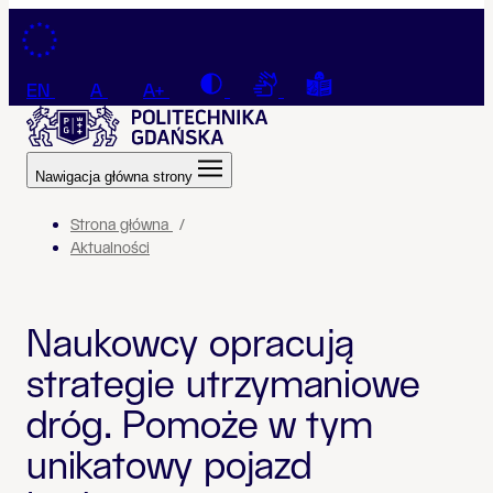
Przejdź do treści
Contrast
Connection with a sign la
Tekst łatwy do czyt
EN
A
A+
Nawigacja główna strony
Strona główna
Aktualności
Naukowcy opracują
strategie utrzymaniowe
dróg. Pomoże w tym
unikatowy pojazd