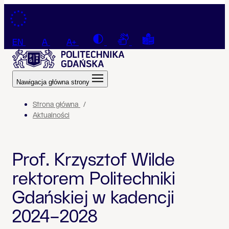
Przejdź do treści
Contrast
Connection with a sign la
Tekst łatwy do czyt
EN
A
A+
Nawigacja główna strony
Strona główna
Aktualności
Prof. Krzysztof Wilde
rektorem Politechniki
Gdańskiej w kadencji
2024–2028