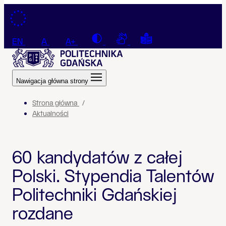
Przejdź do treści
Contrast
Connection with a sign la
Tekst łatwy do czyt
EN
A
A+
Nawigacja główna strony
Strona główna
Aktualności
60 kandydatów z całej
Polski. Stypendia Talentów
Politechniki Gdańskiej
rozdane