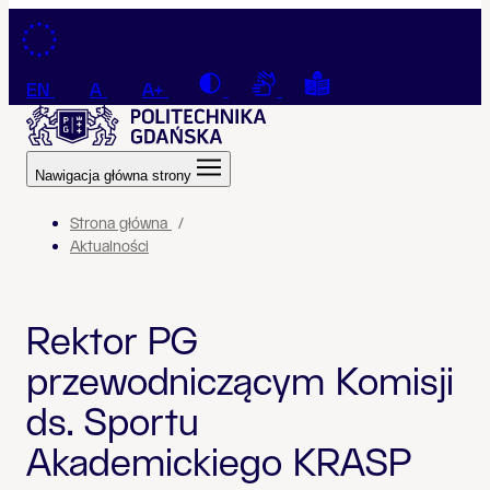
Przejdź do treści
Contrast
Connection with a sign la
Tekst łatwy do czyt
EN
A
A+
Nawigacja główna strony
Strona główna
Aktualności
Rektor PG
przewodniczącym Komisji
ds. Sportu
Akademickiego KRASP