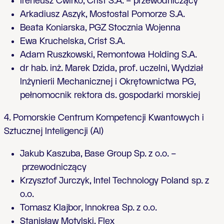
Ireneusz Ćwirko, Crist S.A.
–
przewodniczący
Arkadiusz Aszyk, Mostostal Pomorze S.A.
Beata Koniarska, PGZ Stocznia Wojenna
Ewa Kruchelska, Crist S.A.
Adam Ruszkowski, Remontowa Holding S.A.
dr hab. inż. Marek Dzida, prof. uczelni, Wydział
Inżynierii Mechanicznej i Okrętownictwa PG,
pełnomocnik rektora ds. gospodarki morskiej
4. Pomorskie Centrum Kompetencji Kwantowych i
Sztucznej Inteligencji (AI)
Jakub Kaszuba, Base Group Sp. z o.o.
–
przewodniczący
Krzysztof Jurczyk, Intel Technology Poland sp. z
o.o.
Tomasz Klajbor, Innokrea Sp. z o.o.
Stanisław Motylski, Flex