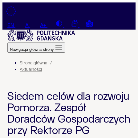
Przejdź do treści
Contrast
Connection with a sign la
Tekst łatwy do czyt
EN
A
A+
Nawigacja główna strony
Strona główna
Aktualności
Siedem celów dla rozwoju
Pomorza. Zespół
Doradców Gospodarczych
przy Rektorze PG