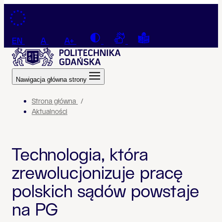
Przejdź do treści
Contrast
Connection with a sign la
Tekst łatwy do czyt
EN
A
A+
Nawigacja główna strony
Strona główna
Aktualności
Technologia, która
zrewolucjonizuje pracę
polskich sądów powstaje
na PG