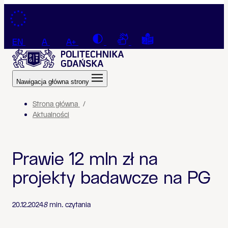
Przejdź do treści
Contrast
Connection with a sign la
Tekst łatwy do czyt
EN
A
A+
Nawigacja główna strony
Strona główna
Aktualności
Prawie 12 mln zł na
projekty badawcze na PG
20.12.2024
8
min. czytania