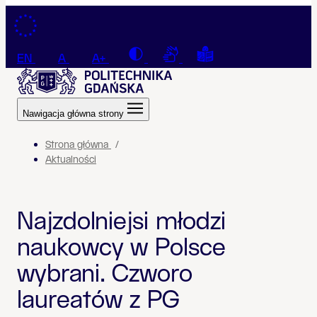
Przejdź do treści
Contrast
Connection with a sign la
Tekst łatwy do czyt
EN
A
A+
Nawigacja główna strony
Strona główna
Aktualności
Najzdolniejsi młodzi
naukowcy w Polsce
wybrani. Czworo
laureatów z PG