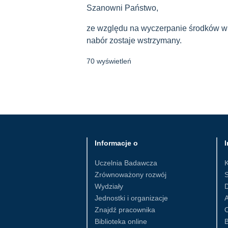
Szanowni Państwo,
ze względu na wyczerpanie środków w
nabór zostaje wstrzymany.
70 wyświetleń
Informacje o
I
Uczelnia Badawcza
Zrównoważony rozwój
S
Wydziały
D
Jednostki i organizacje
Znajdź pracownika
Biblioteka online
B