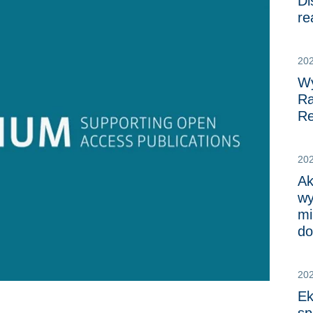
Di
re
20
Wy
Ra
Re
20
Ak
wy
mi
do
202
Ek