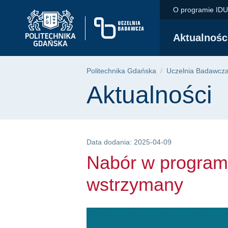
Nabór w programie 
Przejdź
Przejdź
Przejdź
O programie ID
do
do
do
menu
wyszukiwarki
treści
Aktualnośc
głównego
Ścieżka nawigac
Politechnika Gdańska
Uczelnia Badawcz
Treść strony
Aktualności
Data dodania: 2025-04-09
Nabór w progra
wstrzymany