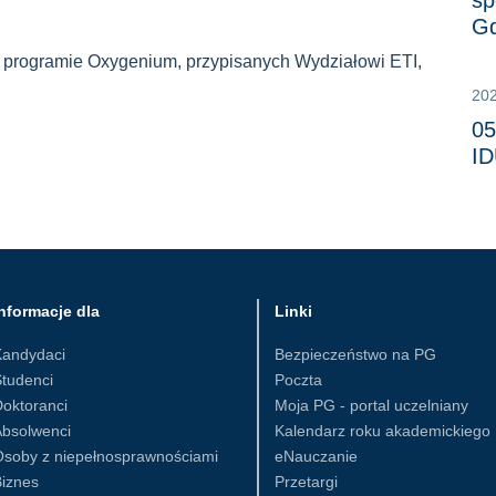
sp
Gd
 programie Oxygenium, przypisanych Wydziałowi ETI,
20
05
I
nformacje dla
Linki
Kandydaci
Bezpieczeństwo na PG
tudenci
Poczta
oktoranci
Moja PG - portal uczelniany
Absolwenci
Kalendarz roku akademickiego
Osoby z niepełnosprawnościami
eNauczanie
iznes
Przetargi