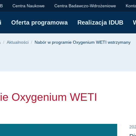
Oxygenium WETI wstr
UB
Centra Naukowe
Centra Badawczo-Wdrożeniowe
Kont
i
Oferta programowa
Realizacja IDUB
yjna
a
Aktualności
Nabór w programie Oxygenium WETI wstrzymany
mie Oxygenium WETI
20