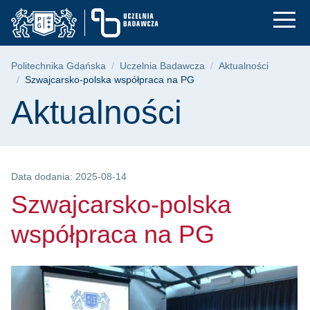
Szwajcarsko-polska 
Przejdź
Przejdź
Przejdź
do
do
do
menu
wyszukiwarki
treści
głównego
Ścieżka nawigacyjna
Politechnika Gdańska
Uczelnia Badawcza
Aktualności
Szwajcarsko-polska współpraca na PG
Treść strony
Aktualności
Data dodania: 2025-08-14
Szwajcarsko-polska
współpraca na PG