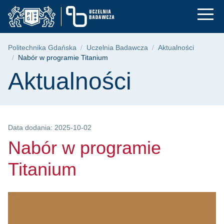
Nabór w programie T
Przejdź
Przejdź
Przejdź
do
do
do
menu
wyszukiwarki
treści
głównego
Ścieżka nawigacyjna
Politechnika Gdańska
Uczelnia Badawcza
Aktualności
Nabór w programie Titanium
Treść strony
Aktualności
Data dodania: 2025-10-02
Nabór w programie
Titanium