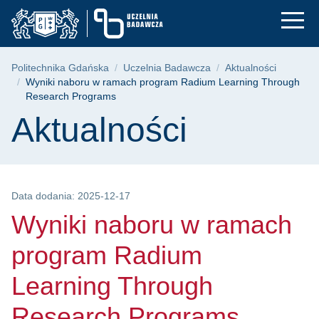
Wyniki naboru w ram
Przejdź
Przejdź
Przejdź
do
do
do
menu
wyszukiwarki
treści
głównego
Ścieżka nawigacyjna
Politechnika Gdańska
Uczelnia Badawcza
Aktualności
Wyniki naboru w ramach program Radium Learning Through
Research Programs
Treść strony
Aktualności
Data dodania: 2025-12-17
Wyniki naboru w ramach
program Radium
Learning Through
Research Programs