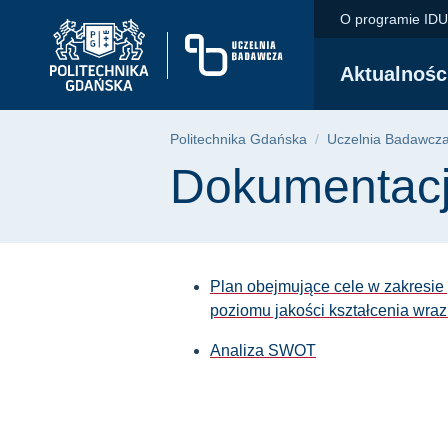
Dokumentacja | Poli
Przejdź
Przejdź
Przejdź
O programie ID
do
do
do
menu
wyszukiwarki
treści
Aktualnośc
głównego
Ścieżka nawigac
Politechnika Gdańska
Uczelnia Badawcz
Treść strony
Dokumentac
Plan obejmujące cele w zakresie 
poziomu jakości kształcenia wraz
Analiza SWOT