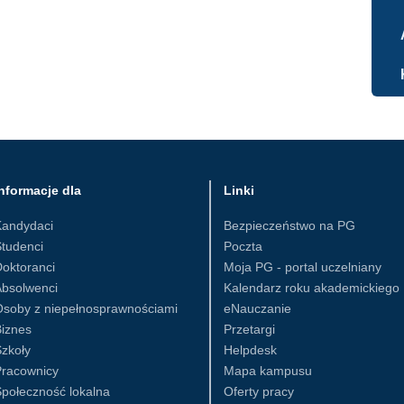
nformacje dla
Linki
Kandydaci
Bezpieczeństwo na PG
tudenci
Poczta
oktoranci
Moja PG - portal uczelniany
Absolwenci
Kalendarz roku akademickiego
Osoby z niepełnosprawnościami
eNauczanie
iznes
Przetargi
zkoły
Helpdesk
Pracownicy
Mapa kampusu
połeczność lokalna
Oferty pracy