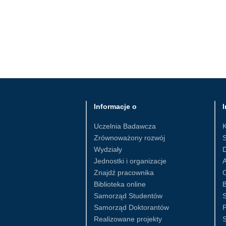
Informacje o
I
Uczelnia Badawcza
Zrównoważony rozwój
S
Wydziały
D
Jednostki i organizacje
Znajdź pracownika
Biblioteka online
B
Samorząd Studentów
S
Samorząd Doktorantów
Realizowane projekty
S