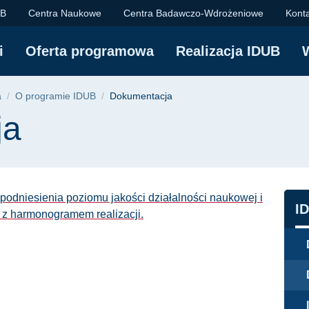
technika Gdańska
UB
Centra Naukowe
Centra Badawczo-Wdrożeniowe
Kont
i
Oferta programowa
Realizacja IDUB
yjna
a
O programie IDUB
Dokumentacja
ja
podniesienia poziomu jakości działalności naukowej i
N
I
 z harmonogramem realizacji.