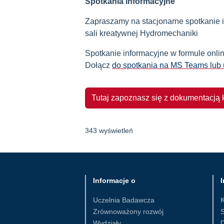
Spotkania informacyjne
Zapraszamy na stacjonarne spotkanie i
sali kreatywnej Hydromechaniki
Spotkanie informacyjne w formule onlin
Dołącz
do spotkania na MS Teams lub 
Tutaj zapoznasz się z dokumentacją 
343 wyświetleń
Informacje o
I
Uczelnia Badawcza
Zrównoważony rozwój
S
Wydziały
D