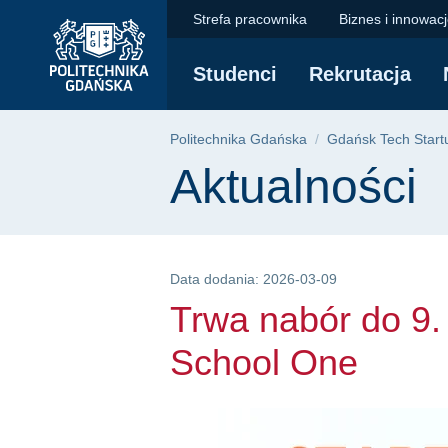
Trwa nabór do 9. edy
Przejdź
Przejdź
Przejdź
Strefa pracownika
Biznes i innowac
do
do
do
menu
wyszukiwarki
treści
Studenci
Rekrutacja
głównego
Ścieżka nawigac
Politechnika Gdańska
Gdańsk Tech Start
Treść strony
Aktualności
Data dodania: 2026-03-09
Trwa nabór do 9.
School One