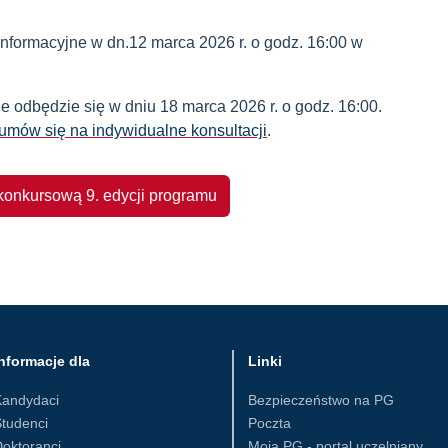
nformacyjne w dn.12 marca 2026 r. o godz. 16:00 w
e odbędzie się w dniu 18 marca 2026 r. o godz. 16:00.
umów się na indywidualne konsultacji
.
konkursową 9. edycji programu
nformacje dla
Linki
Kandydaci
Bezpieczeństwo na PG
tudenci
Poczta
oktoranci
Moja PG - portal uczelniany