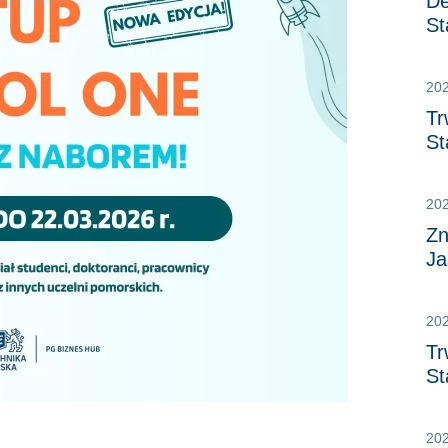
De
St
20
Tr
St
20
Zn
Ja
20
Tr
St
20