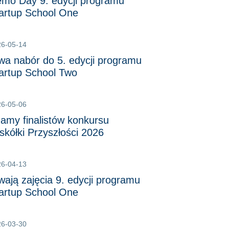
mo Day 9. edycji programu
artup School One
26-05-14
wa nabór do 5. edycji programu
artup School Two
26-05-06
amy finalistów konkursu
skółki Przyszłości 2026
26-04-13
wają zajęcia 9. edycji programu
artup School One
26-03-30