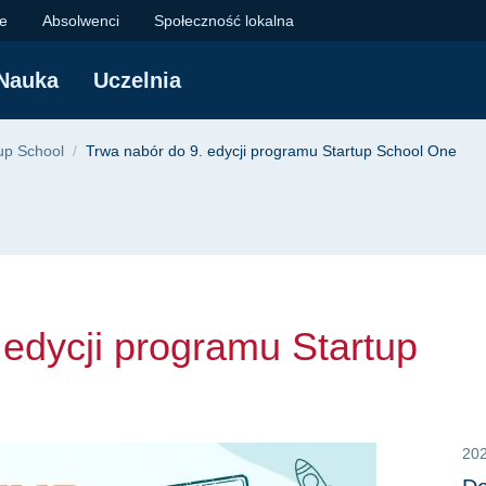
cji programu Startup
je
Absolwenci
Społeczność lokalna
Nauka
Uczelnia
yjna
up School
Trwa nabór do 9. edycji programu Startup School One
 edycji programu Startup
20