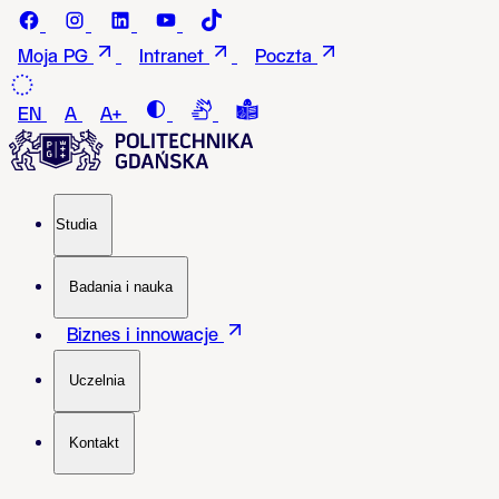
Przejdź do treści
Facebook - Politechnika Gdańska
instagram - Politechnika Gdańska
LinkedIn - Politechnika Gdańska
Youtube - Politechnika Gdańska
Tiktok - Politechnika Gdańska
Moja PG
Intranet
Poczta
Contrast
Connection with a sign language i
Tekst łatwy do czytania i roz
EN
A
A+
Studia
Badania i nauka
Biznes i innowacje
Uczelnia
Kontakt