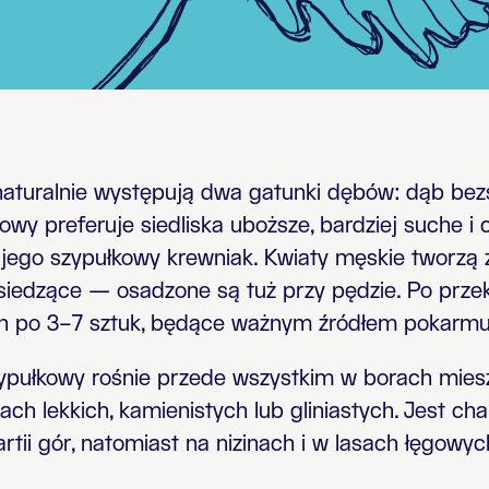
aturalnie występują dwa gatunki dębów: dąb bez
owy preferuje siedliska uboższe, bardziej suche i 
ż jego szypułkowy krewniak. Kwiaty męskie tworzą 
, siedzące — osadzone są tuż przy pędzie. Po przek
h po 3–7 sztuk, będące ważnym źródłem pokarmu 
pułkowy rośnie przede wszystkim w borach miesz
bach lekkich, kamienistych lub gliniastych. Jest 
artii gór, natomiast na nizinach i w lasach łęgo