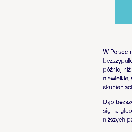
W Polsce n
bezszypułk
później ni
niewielkie
skupieniac
Dąb bezszy
się na gle
niższych p