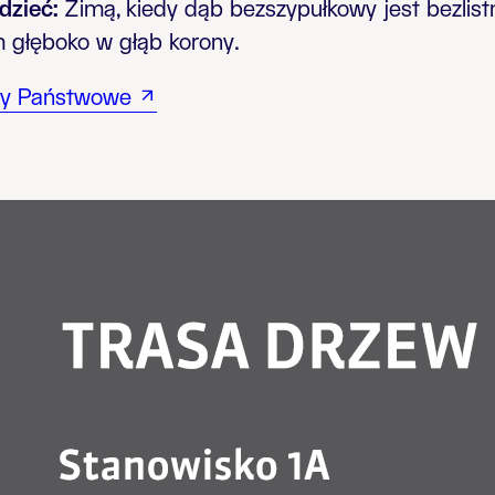
dzieć:
Zimą, kiedy dąb bezszypułkowy jest bezlist
 głęboko w głąb korony.
sy Państwowe