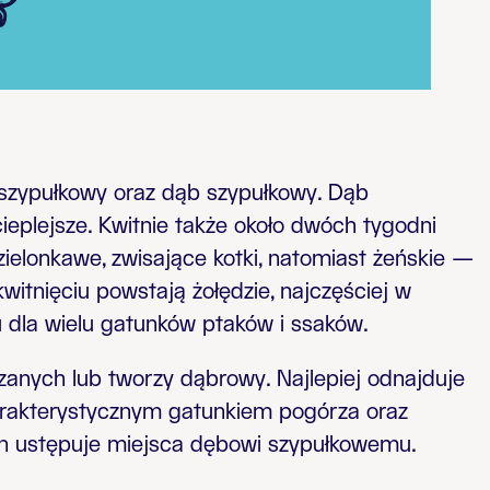
szypułkowy oraz dąb szypułkowy. Dąb
cieplejsze. Kwitnie także około dwóch tygodni
zielonkawe, zwisające kotki, natomiast żeńskie —
witnięciu powstają żołędzie, najczęściej w
dla wielu gatunków ptaków i ssaków.
anych lub tworzy dąbrowy. Najlepiej odnajduje
charakterystycznym gatunkiem pogórza oraz
wych ustępuje miejsca dębowi szypułkowemu.