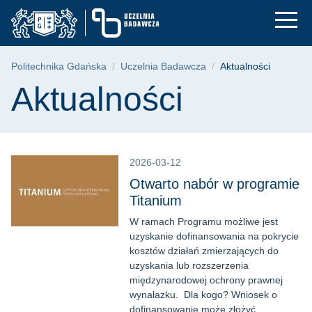
Aktualności - Uczel
Przejdź
Przejdź
Przejdź
do
do
do
menu
wyszukiwarki
treści
głównego
Ścieżka nawigacyjna
Politechnika Gdańska
Uczelnia Badawcza
Aktualności
Treść strony
Aktualności
2026-03-12
Otwarto nabór w programie
Titanium
W ramach Programu możliwe jest
uzyskanie dofinansowania na pokrycie
kosztów działań zmierzających do
uzyskania lub rozszerzenia
międzynarodowej ochrony prawnej
wynalazku. Dla kogo? Wniosek o
dofinansowanie może złożyć