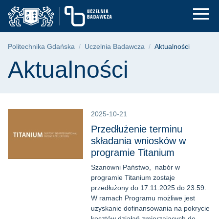
Aktualności - Uczel
Przejdź
Przejdź
Przejdź
do
do
do
menu
wyszukiwarki
treści
głównego
Ścieżka nawigacyjna
Politechnika Gdańska
Uczelnia Badawcza
Aktualności
Treść strony
Aktualności
2025-10-21
Przedłużenie terminu
składania wniosków w
programie Titanium
Szanowni Państwo, nabór w
programie Titanium zostaje
przedłużony do 17.11.2025 do 23.59.
W ramach Programu możliwe jest
uzyskanie dofinansowania na pokrycie
kosztów działań zmierzających do