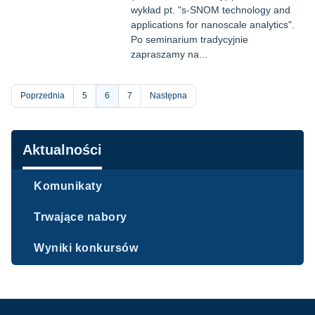
wykład pt. "s-SNOM technology and
applications for nanoscale analytics".
Po seminarium tradycyjnie
zapraszamy na...
Stronicowanie
Poprzednia
Strona
5
Bieżąca
6
Strona
7
Następna
strona
Nawigacja
Aktualności
Komunikaty
Trwające nabory
Wyniki konkursów