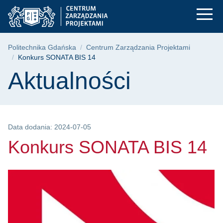
Konkurs SONATA BIS 
Przejdź
Przejdź
Przejdź
do
do
do
menu
wyszukiwarki
treści
głównego
Ścieżka nawigacyjna
Politechnika Gdańska
Centrum Zarządzania Projektami
Konkurs SONATA BIS 14
Treść strony
Aktualności
Data dodania: 2024-07-05
Konkurs SONATA BIS 14