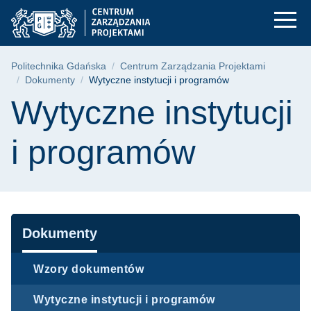
Wytyczne instytucji 
Przejdź
Przejdź
Przejdź
do
do
do
menu
wyszukiwarki
treści
głównego
Ścieżka nawigacyjna
Politechnika Gdańska
Centrum Zarządzania Projektami
Dokumenty
Wytyczne instytucji i programów
Treść strony
Wytyczne instytucji
i programów
Nawigacja
Dokumenty
Wzory dokumentów
Wytyczne instytucji i programów