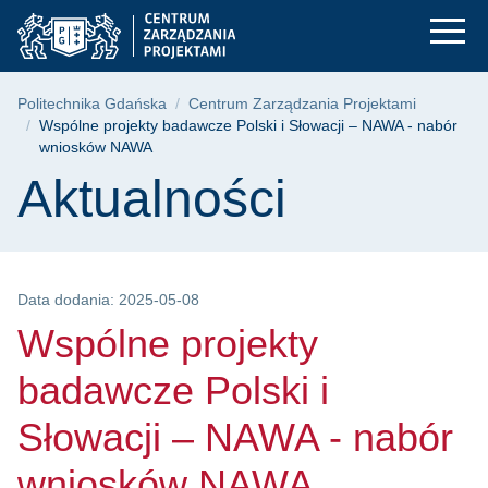
Wspólne projekty ba
Przejdź
Przejdź
Przejdź
do
do
do
menu
wyszukiwarki
treści
głównego
Ścieżka nawigacyjna
Politechnika Gdańska
Centrum Zarządzania Projektami
Wspólne projekty badawcze Polski i Słowacji – NAWA - nabór
wniosków NAWA
Treść strony
Aktualności
Data dodania: 2025-05-08
Wspólne projekty
badawcze Polski i
Słowacji – NAWA - nabór
wniosków NAWA