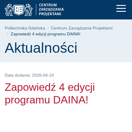
Zapowiedź 4 edycji 
Przejdź
Przejdź
Przejdź
do
do
do
menu
wyszukiwarki
treści
głównego
Ścieżka nawigacyjna
Politechnika Gdańska
Centrum Zarządzania Projektami
Zapowiedź 4 edycji programu DAINA!
Treść strony
Aktualności
Data dodania: 2026-04-24
Zapowiedź 4 edycji
programu DAINA!