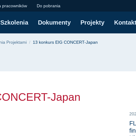
CERT-Japan | Polite
a pracowników
Do pobrania
Szkolenia
Dokumenty
Projekty
Kontak
yjna
ia Projektami
13 konkurs EIG CONCERT-Japan
 CONCERT-Japan
20
FL
fi