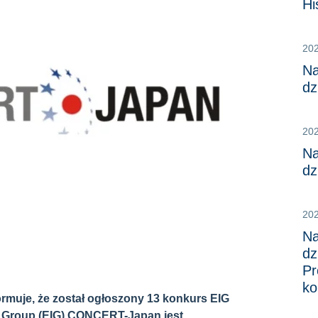
Hi
20
Na
dz
20
Na
dz
20
Na
dz
Pr
ko
rmuje, że został ogłoszony 13 konkurs EIG
t Group (EIG) CONCERT-Japan jest