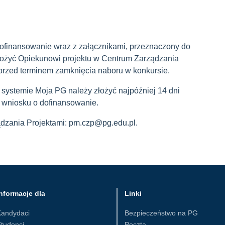
dofinansowanie wraz z załącznikami, przeznaczony do
złożyć Opiekunowi projektu w Centrum Zarządzania
 przed terminem zamknięcia naboru w konkursie.
 systemie Moja PG należy złożyć najpóźniej 14 dni
 wniosku o dofinansowanie.
ądzania Projektami: pm.czp@pg.edu.pl.
nformacje dla
Linki
Kandydaci
Bezpieczeństwo na PG
tudenci
Poczta