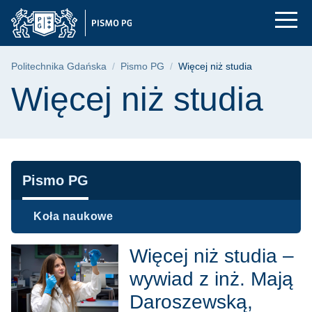
Więcej niż studia | 
Przejdź
Przejdź
Przejdź
do
do
do
menu
wyszukiwarki
treści
głównego
Ścieżka nawigacyjna
Politechnika Gdańska
Pismo PG
Więcej niż studia
Treść strony
Więcej niż studia
Nawigacja
Pismo PG
Koła naukowe
Więcej niż studia –
wywiad z inż. Mają
Daroszewską,