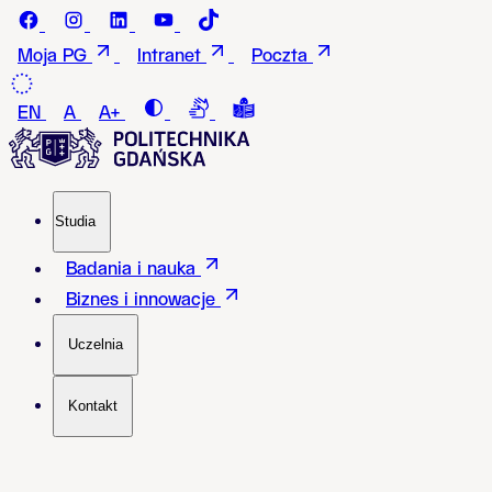
Przejdź do treści
Facebook - Politechnika Gdańska
instagram - Politechnika Gdańska
LinkedIn - Politechnika Gdańska
Youtube - Politechnika Gdańska
Tiktok - Politechnika Gdańska
Moja PG
Intranet
Poczta
Contrast
Connection with a sign language i
Tekst łatwy do czytania i roz
EN
A
A+
Studia
Badania i nauka
Biznes i innowacje
Uczelnia
Kontakt