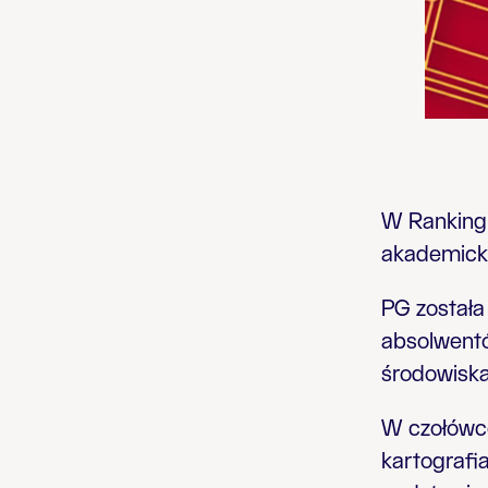
W Rankingu
akademicki
PG została
absolwentó
środowiska
W czołówce
kartografi