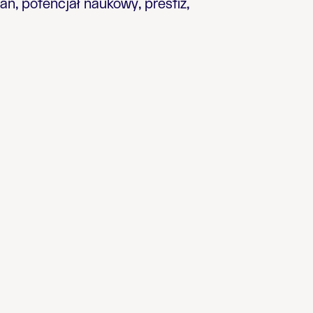
ń, potencjał naukowy, prestiż,