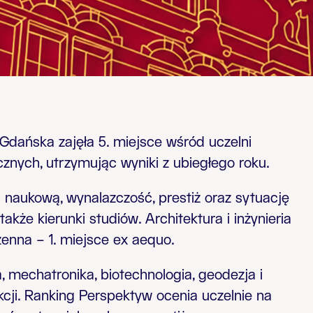
dańska zajęła 5. miejsce wśród uczelni
znych, utrzymując wyniki z ubiegłego roku.
 naukową, wynalazczość, prestiż oraz sytuację
kże kierunki studiów. Architektura i inżynieria
zenna – 1. miejsce ex aequo.
, mechatronika, biotechnologia, geodezja i
kcji. Ranking Perspektyw ocenia uczelnie na