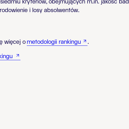
siedmiu kryteriów, obejmujących m.in. jakość bada
odowienie i losy absolwentów.
ę więcej o
metodologii rankingu
.
kingu