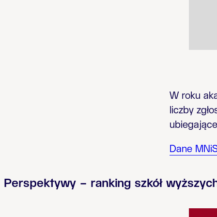
W roku aka
liczby zgł
ubiegającej
Dane MNi
Perspektywy – ranking szkół wyższyc