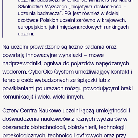
uczelnia badawcza w konkursie Ministerstwa Nauki i
Szkolnictwa Wyższego „Inicjatywa doskonałości -
uczelnia badawcza”. PG jest również w ścisłej
czołówce Polskich uczelni zarówno w krajowych,
europejskich, jak i międzynarodowych rankingach
uczelni.
Na uczelni prowadzone są liczne badania oraz
powstają innowacyjne wynalazki – mowe
nadprzewodniki, ogniwa do pojazdów napędzanych
wodorem, CyberOko (system umożliwiający kontakt i
terapię osób wybudzonych ze śpiączki lub z
powikłaniami po urazach mózgu powodującymi braki
komunikacji) i wiele, wiele innych.
Cztery Centra Naukowe uczelni łączą umiejętności i
doświadczenia naukowców z różnych wydziałów w
obszarach: biotechnologii, bioinżynierii, technologii
proekologicznych, technologii cyfrowych oraz przy