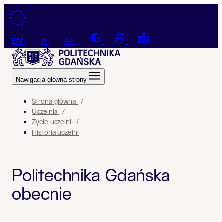
Przejdź do treści
Contrast
Connection with a sign la
Tekst łatwy do czyt
EN
A
A+
Nawigacja główna strony
Strona główna
Uczelnia
Życie uczelni
Historia uczelni
Politechnika Gdańska
obecnie